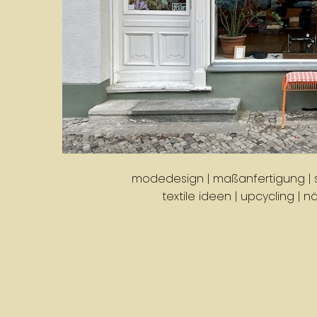
modedesign | maßanfertigung | s
textile ideen | upcycling | n